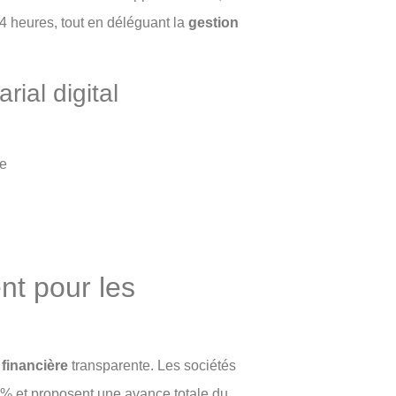
4 heures, tout en déléguant la
gestion
rial digital
te
nt pour les
 financière
transparente. Les sociétés
% et proposent une avance totale du