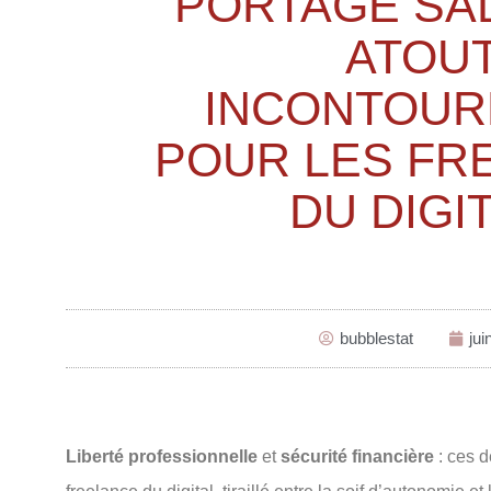
PORTAGE SAL
ATOU
INCONTOUR
POUR LES FR
DU DIGIT
bubblestat
jui
Liberté professionnelle
et
sécurité financière
: ces 