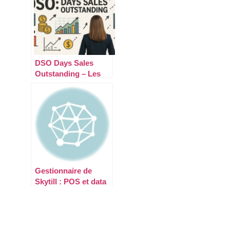
DSO Days Sales
Outstanding – Les
leviers puissants
pour optimiser votre
cash-flow
Gestionnaire de
Skytill : POS et data
retail : le rôle
stratégique du back-
office