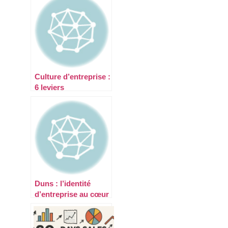
Culture d’entreprise :
6 leviers
révolutionnaires
pour redéfinir vos
valeurs à l’ère du
digital
Duns : l’identité
d’entreprise au cœur
de la donnée
économique