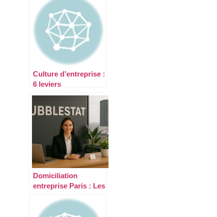
Culture d’entreprise :
6 leviers
révolutionnaires
pour redéfinir vos
valeurs à l’ère du
digital
Domiciliation
entreprise Paris : Les
secrets pour
valoriser votre image