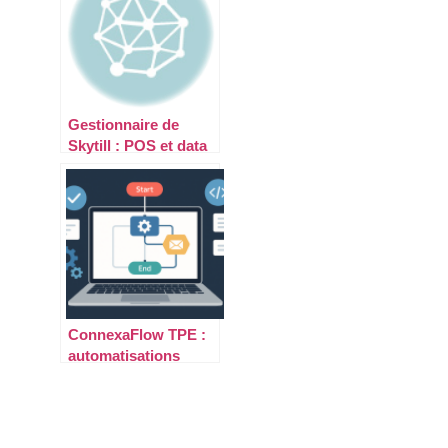
Gestionnaire de
Skytill : POS et data
retail : le rôle
stratégique du back-
office
ConnexaFlow TPE :
automatisations
no/low-code — guide