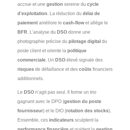
accrue et une
gestion
sereine du
cycle
d’exploitation
. La réduction du
délai de
paiement
améliore le
cash-flow
et allège le
BFR
. L’analyse du
DSO
donne une
photographie précise du
pilotage digital
du
poste client et oriente la
politique
commerciale
. Un
DSO
élevé signale des
risques
de défaillance et des
coûts
financiers
additionnels.
Le
DSO
n’agit pas seul. Il forme un trio
gagnant avec le DPO (
gestion du poste
fournisseur
) et le DIO (
rotation des stocks
).
Ensemble, ces
indicateurs
sculptent la
performance financière
et guident la
gestion