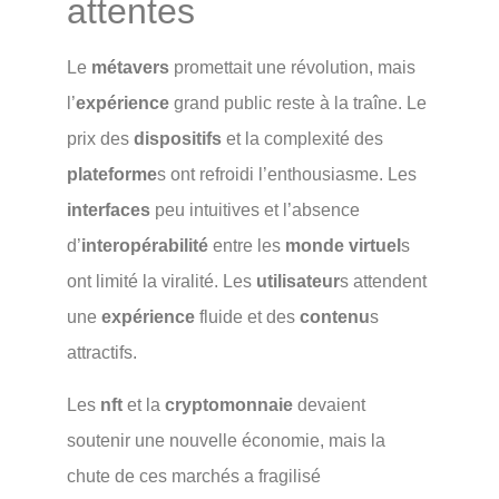
attentes
Le
métavers
promettait une révolution, mais
l’
expérience
grand public reste à la traîne. Le
prix des
dispositifs
et la complexité des
plateforme
s ont refroidi l’enthousiasme. Les
interfaces
peu intuitives et l’absence
d’
interopérabilité
entre les
monde virtuel
s
ont limité la viralité. Les
utilisateur
s attendent
une
expérience
fluide et des
contenu
s
attractifs.
Les
nft
et la
cryptomonnaie
devaient
soutenir une nouvelle économie, mais la
chute de ces marchés a fragilisé