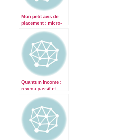
Mon petit avis de
placement : micro-
avis macro-influence
? Décryptage d’un
phénomène
Quantum Income :
revenu passif et
technologie :
jusqu’où va
l’automatisation ?